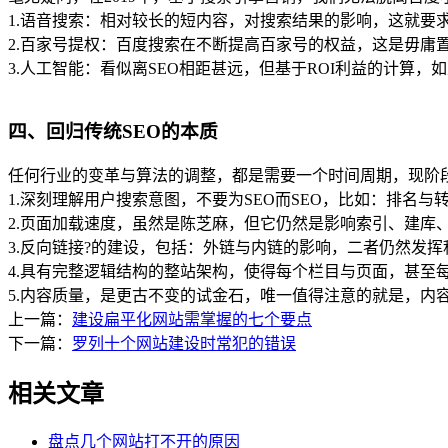
1.语音搜索：相对较长的短内容，对搜索结果的影响，这就要
2.百家号提权：百度搜索在不断提高百家号的权益，这是毋
3.人工智能：看似离SEO相距甚远，但基于ROI利益的计算
四、回归传统SEO的本质
任何行业的变革与算法的调整，都是需要一个时间周期，现阶
1.深刻理解用户搜索意图，不要为SEO而SEO，比如：排名与
2.页面加载速度，虽然是陈芝麻，但它仍然是影响索引、建库
3.反向链接?的建设，包括：外链与内链的影响，二者仍然发挥
4.具有完整逻辑结构的整站架构，使得每个栏目与页面，甚至
5.内容质量，是更古不变的试金石，唯一值得注意的就是，内
上一篇：
建设扁平化网站需掌握的七个要点
下一篇：
罗列十个网站建设时常犯的错误
相关文章
盘点几个网站打不开的原因