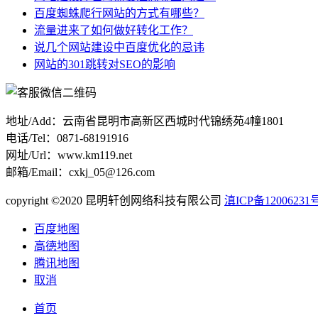
百度蜘蛛爬行网站的方式有哪些？
流量进来了如何做好转化工作？
说几个网站建设中百度优化的忌讳
网站的301跳转对SEO的影响
地址/Add：云南省昆明市高新区西城时代锦绣苑4幢1801
电话/Tel：0871-68191916
网址/Url：www.km119.net
邮箱/Email：cxkj_05@126.com
copyright ©2020 昆明轩创网络科技有限公司
滇ICP备12006231号
百度地图
高德地图
腾讯地图
取消
首页